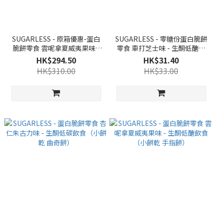
SUGARLESS - 原箱優惠-蛋白
SUGARLESS - 零糖份蛋白脆餅
脆餅零食 雲呢拿夏威夷果味 -
零食 車打芝士味 - 生酮低醣飲
生酮低醣飲食 （小餅乾 手指
食 （0糖減肥食品 低卡路里的
HK$294.50
HK$31.40
餅）
小餅乾和手指餅 適合低糖低GI
HK$310.00
HK$33.00
飲食）