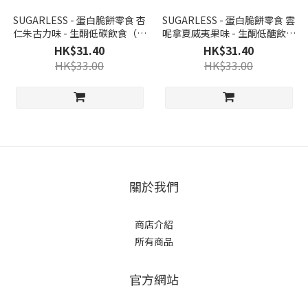
SUGARLESS - 蛋白脆餅零食 杏
SUGARLESS - 蛋白脆餅零食 雲
仁朱古力味 - 生酮低碳飲食（小
呢拿夏威夷果味 - 生酮低醣飲食
餅乾 曲奇餅）
（小餅乾 手指餅）
HK$31.40
HK$31.40
HK$33.00
HK$33.00
關於我們
商店介紹
所有商品
官方網站