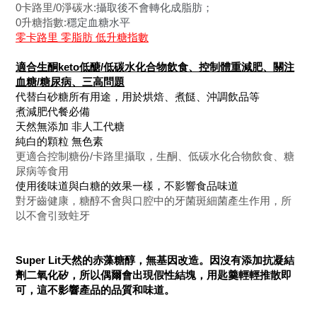
0卡路里/0淨碳水:
攝取後不會轉化成脂肪；
0升糖指數:
穩定血糖水平
零卡路里 零脂肪 低升糖指數
適合生酮keto低醣/低碳水化合物飲食、控制體重減肥、關注
血糖/糖尿病、三高問題
代替白砂糖所有用途，用於烘焙、煮餸、沖調飲品等
煮減肥代餐必備
天然無添加 非人工代糖
純白的顆粒 無色素
更適合控制糖份/卡路里攝取，生酮、低碳水化合物飲食、糖
尿病等食用
使用後味道與白糖的效果一樣，不影響食品味道
對牙齒健康，糖醇不會與口腔中的牙菌斑細菌產生作用，所
以不會引致蛀牙
Super Lit天然的赤藻糖醇，無基因改造。因沒有添加抗凝結
劑二氧化矽，所以偶爾會出現假性結塊，用匙羹輕輕推散即
可，這不影響產品的品質和味道。