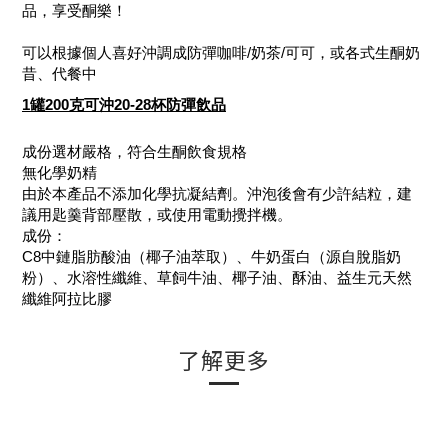
品，享受酮樂！
可以根據個人喜好沖調成防彈咖啡/奶茶/可可，或各式生酮奶
昔、代餐中
1罐200克可沖20-28杯防彈飲品
成份選材嚴格，符合生酮飲食規格
無化學奶精
由於本產品不添加化學抗凝結劑。沖泡後會有少許結粒，建
議用匙羹背部壓散，或使用電動攪拌機。
成份：
C8中鏈脂肪酸油（椰子油萃取）、牛奶蛋白（源自脫脂奶
粉）、水溶性纖維、草飼牛油、椰子油、酥油、益生元天然
纖維阿拉比膠
了解更多