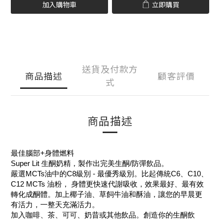
加入購物車
立即購買
送貨及付款方
商品描述
顧客評價
式
商品描述
最佳腦部+身體燃料
Super Lit 生酮奶精，製作出完美生酮/防彈飲品。
嚴選MCTs油中的C8級別 - 最優秀級別。比起傳統C6、C10、
C12 MCTs 油粉， 身體更快速代謝吸收，效果最好、最有效
轉化成酮體。加上椰子油、草飼牛油和酥油，讓您的早晨更
有活力，一整天充滿活力。
加入咖啡、茶、可可、奶昔或其他飲品。創造你的生酮飲