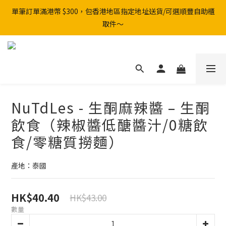
單筆訂單滿港幣 $300，包香港地區指定地址送貨/可選順豐自助櫃
取件～
NuTdLes - 生酮麻辣醬 – 生酮
飲食（辣椒醬低醣醬汁/0糖飲
食/零糖質撈麵）
產地：泰國
HK$40.40
HK$43.00
數量