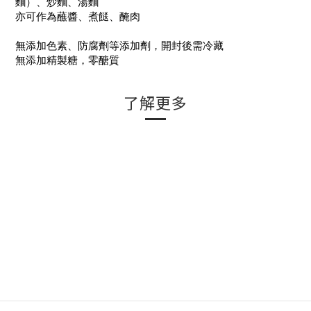
麵）、炒麵、湯麵
亦可作為蘸醬、煮餸、醃肉
無添加色素、防腐劑等添加劑，開封後需冷藏
無添加精製糖，零醣質
了解更多