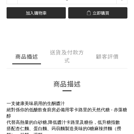
加入購物車
立即購買
送貨及付款方
商品描述
顧客評價
式
商品描述
一支健康美味易用的生酮醬汁
​絕對係你的低醣飲食廚房必備​​用零卡路里的天然代糖 - 赤藻糖
醇
代替高熱量的白砂糖,降低醬汁卡路里及糖份，低升糖指數
搭配杏仁麵、蛋白麵、蒟蒻麵製造美味的0糖麻辣拌麵（撈