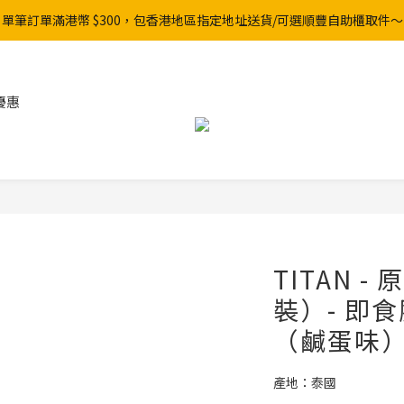
單筆訂單滿港幣 $300，包香港地區指定地址送貨/可選順豐自助櫃取件～
優惠
TITAN -
裝）- 即
（鹹蛋味
產地：泰國