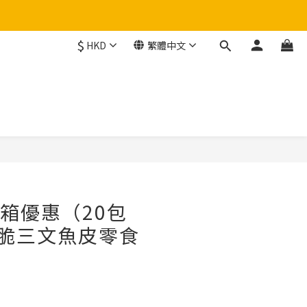
$
HKD
繁體中文
立即購買
 原箱優惠（20包
食脆三文魚皮零食
）