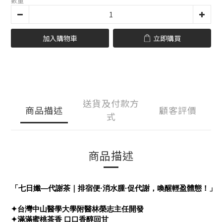
數量
加入購物車
立即購買
送貨及付款方
商品描述
顧客評價
式
商品描述
「七日孅—代謝茶｜排宿便·消水腫·促代謝，喚醒輕盈體態！」
✦台灣中山醫學大學附醫林榮志主任開發
✦滿滿蜜桃茶香 口口香醇回甘