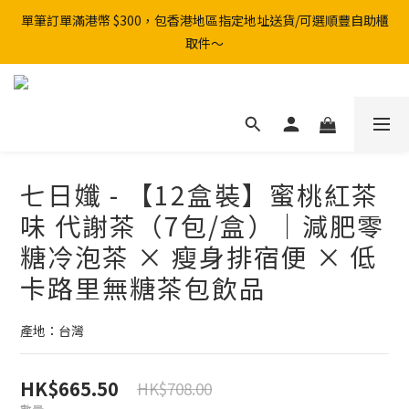
單筆訂單滿港幣 $300，包香港地區指定地址送貨/可選順豐自助櫃
取件～
七日孅 - 【12盒裝】蜜桃紅茶
味 代謝茶（7包/盒）｜減肥零
糖冷泡茶 × 瘦身排宿便 × 低
卡路里無糖茶包飲品
產地：台灣
HK$665.50
HK$708.00