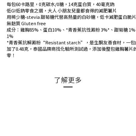
每包60卡路里，0克碳水/0糖，14克蛋白質，40毫克鈉
低GI低鈉零食之選，大人 小朋友兒童都食得的減肥薯片
用稀少糖-stevia 甜菊糖代替高熱量的白砂糖，低卡減肥蛋白脆
無麩質 Gluten free
成分：雞胸85%、蛋白10%、*青香蕉抗性澱粉 3%*、甜菊糖 1
1%
*青香蕉抗解澱粉“Resistant starch”，是生酮友善食材，一
加了0.48克，泰國品牌商找化驗所測試過，添加後整包雞胸薯片
零！
了解更多