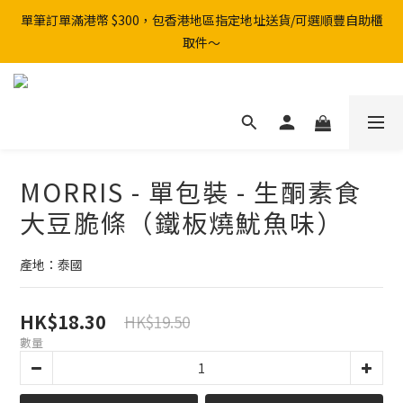
單筆訂單滿港幣 $300，包香港地區指定地址送貨/可選順豐自助櫃
取件～
MORRIS - 單包裝 - 生酮素食
大豆脆條（鐵板燒魷魚味）
產地：泰國
HK$18.30
HK$19.50
數量