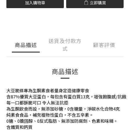
加入購物車
立即購買
送貨及付款方
商品描述
顧客評價
式
商品描述
大豆脆條專為生酮素食者量身定造健康零食
含87％優質大豆蛋白，每包含有蛋白質13克，增強飽腹感/抗餓
每一口都酥脆可口 令人無法抗拒
為生酮飲食而設，無添加砂糖，0含糖量，淨碳水化合物4克
純素食食品，補充植物性蛋白，不含五辛素。
0糖、0膽固醇、0反式脂肪、無添加防腐劑、色素和味精。
含鐵質和鈣質