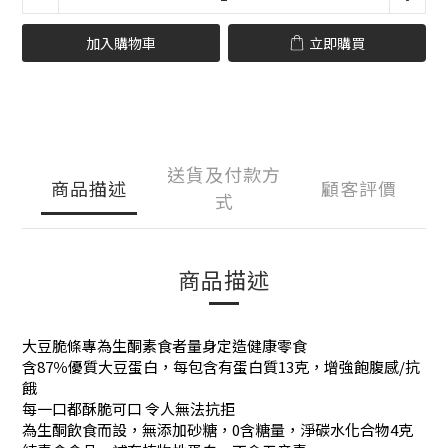
加入購物車
立即購買
送貨及付款方
商品描述
顧客評價
式
商品描述
大豆脆條專為生酮素食者量身定造健康零食
含87％優質大豆蛋白，每包含有蛋白質13克，增強飽腹感/抗
餓
每一口都酥脆可口 令人無法抗拒
為生酮飲食而設，無添加砂糖，0含糖量，淨碳水化合物4克