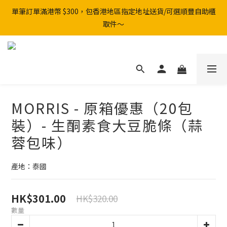
單筆訂單滿港幣 $300，包香港地區指定地址送貨/可選順豐自助櫃
取件～
MORRIS - 原箱優惠（20包
裝）- 生酮素食大豆脆條（蒜
蓉包味）
產地：泰國
HK$301.00
HK$320.00
數量