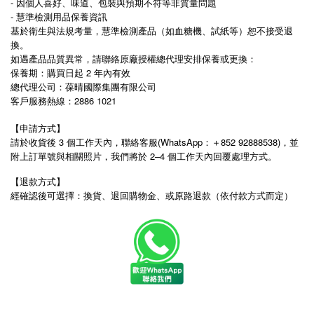
- 因個人喜好、味道、包裝與預期不符等非質量問題
- 慧準檢測用品保養資訊
基於衛生與法規考量，慧準檢測產品（如血糖機、試紙等）恕不接受退
換。
如遇產品品質異常，請聯絡原廠授權總代理安排保養或更換：
保養期：購買日起 2 年內有效
總代理公司：葆晴國際集團有限公司
2886 1021
客戶服務熱線：
【申請方式】
3
(WhatsApp
852 92888538)
請於收貨後
個工作天內，聯絡客服
：＋
，並
2–4
附上訂單號與相關照片，我們將於
個工作天內回覆處理方式。
【退款方式】
經確認後可選擇：換貨、退回購物金、或原路退款（依付款方式而定）